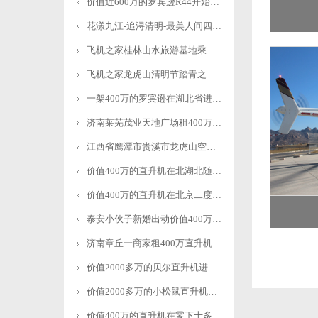
价值近600万的罗宾逊R44开始空中飞播造林
花漾九江-追浔清明-最美人间四月天-去庐山西海踏青去
飞机之家桂林山水旅游基地乘坐直升飞机俯瞰看桂林山水你值得拥有
飞机之家龙虎山清明节踏青之旅正式开启
一架400万的罗宾逊在湖北省进行空中巡查
济南莱芜茂业天地广场租400万直升机进行商业庆典
江西省鹰潭市贵溪市龙虎山空中游览
价值400万的直升机在北湖北随州进行空中航测
价值400万的直升机在北京二度开展空中巡检
泰安小伙子新婚出动价值400万的直升机助阵
济南章丘一商家租400万直升机进行空中飞行
价值2000多万的贝尔直升机进行空中巡检
价值2000多万的小松鼠直升机空中吊装茶树
价值400万的直升机在零下十多度的北京继续航测