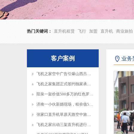
热门关键词：
直升机租赁
飞行
加盟
直升机
商业旅拍
客户案例
业务
飞机之家空中广告引爆山西吕梁中阳县上空
飞机之家集团正式签约独家承包运营新疆玉其塔什景区，打造低空旅游新标杆！
阳泉一架价值500多万的红色罗宾逊直升机开展静展活动
济南一小伙新婚现场，租价值500多万的直升机助阵
张家口直升机草原天路空中旅游正式开启
飞机之家出动三架直升机进行大地区农喷作业