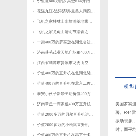
价值近600万的罗宾逊R44开始空中飞播造林
花漾九江-追浔清明-最美人间四月天-去庐山西海踏青去
飞机之家桂林山水旅游基地乘坐直升飞机俯瞰看桂林山水你值得拥有
飞机之家龙虎山清明节踏青之旅正式开启
一架400万的罗宾逊在湖北省进行空中巡查
济南莱芜茂业天地广场租400万直升机进行商业庆典
江西省鹰潭市贵溪市龙虎山空中游览
价值400万的直升机在北湖北随州进行空中航测
价值400万的直升机在北京二度开展空中巡检
机型
泰安小伙子新婚出动价值400万的直升机助阵
美国罗宾逊
济南章丘一商家租400万直升机进行空中飞行
著。R44
价值2000多万的贝尔直升机进行空中巡检
振动现象
价值2000多万的小松鼠直升机空中吊装茶树
时，而平均
价值400万的直升机在零下十多度的北京继续航测