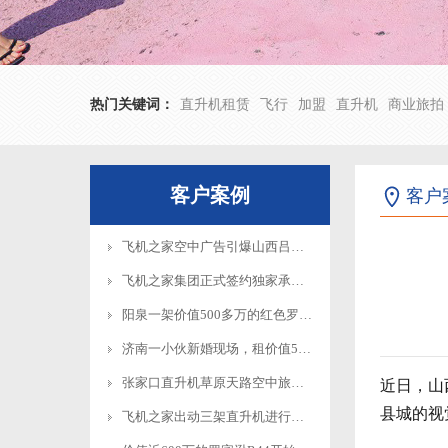
热门关键词：
直升机租赁
飞行
加盟
直升机
商业旅拍
客户案例
客户
飞机之家空中广告引爆山西吕梁中阳县上空
飞机之家集团正式签约独家承包运营新疆玉其塔什景区，打造低空旅游新标杆！
阳泉一架价值500多万的红色罗宾逊直升机开展静展活动
济南一小伙新婚现场，租价值500多万的直升机助阵
张家口直升机草原天路空中旅游正式开启
近日，山
县城的视
飞机之家出动三架直升机进行大地区农喷作业