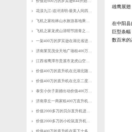
价值近600万的罗宾逊R44开始空中飞播造林
雄鹰展翅
花漾九江-追浔清明-最美人间四月天-去庐山西海踏青去
飞机之家桂林山水旅游基地乘坐直升飞机俯瞰看桂林山水你值得拥有
在中阳县
飞机之家龙虎山清明节踏青之旅正式开启
巨型条幅
数百米的
一架400万的罗宾逊在湖北省进行空中巡查
济南莱芜茂业天地广场租400万直升机进行商业庆典
江西省鹰潭市贵溪市龙虎山空中游览
价值400万的直升机在北湖北随州进行空中航测
价值400万的直升机在北京二度开展空中巡检
泰安小伙子新婚出动价值400万的直升机助阵
济南章丘一商家租400万直升机进行空中飞行
价值2000多万的贝尔直升机进行空中巡检
价值2000多万的小松鼠直升机空中吊装茶树
价值400万的直升机在零下十多度的北京继续航测