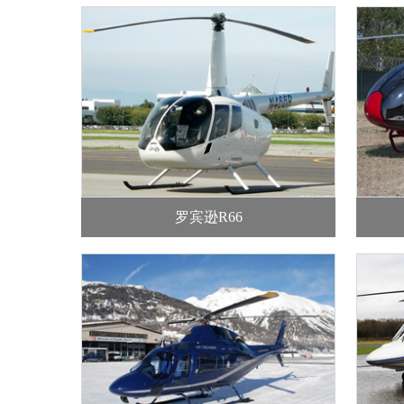
罗宾逊R66