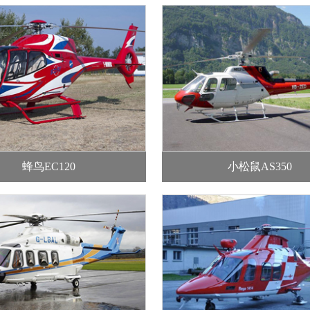
蜂鸟EC120
小松鼠AS350