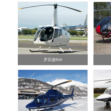
罗宾逊R66